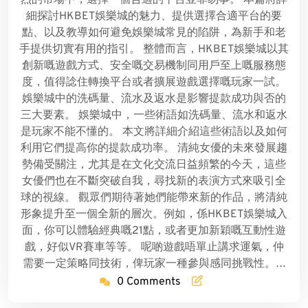
烈的市場中，選擇一個合適的平台並非易事。 本篇將詳
細探討HKBET娛樂城的魅力、提供選擇合適平台的要
點、以及教導如何避免娛樂城常見的陷阱，為新手和老
手提供切實有用的指引。 整體而言，HKBET娛樂城以其
創新嘅遊戲方式、安全嘅交易機制同用戶至上嘅服務態
度，值得諗住轉換平台或者擴展遊戲選擇嘅玩家一試。
娛樂城中的洗碼量、流水及返水是影響提款成功與否的
三大要素。 娛樂城中，一些術語如洗碼量、流水和返水
是玩家不能不懂的。 本文將詳細介紹這些術語以及如何
利用它們提高你的提款成功率。 清純女優的未來發展趨
勢備受關注，尤其是在文化交流日益頻繁的今天，這些
女優們也在不斷突破自我，尋找新的表演方式來吸引全
球的視線。 觀眾們期待著她們能帶來新的作品，將清純
形象提升至一個全新的層次。例如，係HKBET娛樂城入
面，你可以體驗經典嘅21點，或者更加新穎嘅互動性遊
戲，好似VR賽車等等。 呢啲遊戲唔單止講求運氣，仲
需要一定策略同技術，俾玩家一種參與感同挑戰性。…
0 Comments