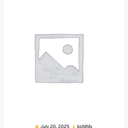
July 20, 2025
bsfdfds
July
bsfdfds