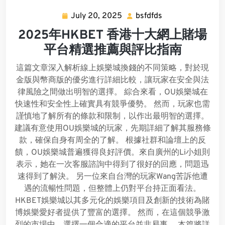
July 20, 2025
bsfdfds
July
bsfdfds
20,
2025年HKBET 香港十大網上賭場
2025
平台精選推薦與評比指南
這篇文章深入解析線上娛樂城換錢的不同策略，對於現
金版與幣商版的優劣進行詳細比較，讓玩家在安全與法
律風險之間做出明智的選擇。 綜合來看，OU娛樂城在
快速性和安全性上確實具有競爭優勢。 然而，玩家也需
謹慎地了解所有的條款和限制，以作出最明智的選擇。
建議有意使用OU娛樂城的玩家，先期詳細了解其服務條
款，確保自身有周全的了解。 根據社群和論壇上的反
饋，OU娛樂城普遍獲得良好評價。來自廣州的Li小姐則
表示，她在一次客服諮詢中得到了很好的回應，問題迅
速得到了解決。 另一位來自台灣的玩家Wang苦訴他遭
遇的流暢性問題，但整體上仍對平台持正面看法。
HKBET娛樂城以其多元化的娛樂項目及創新的技術為賭
博娛樂愛好者提供了豐富的選擇。 然而，在這個競爭激