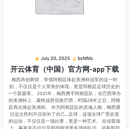
July 20, 2025
bsfdfds
July
bsfdfds
20,
开云体育（中国）官方网-app下载
2025
梅西再创辉煌，带领阿根廷捧起美洲杯冠军的这一时
刻，不仅仅是个人荣誉的体现，更是阿根廷足球历史的
一个新篇章。 2021年，梅西携手阿根廷队，在巴西举办
的美洲杯上，最终战胜宿敌巴西，时隔28年之后，阿根
廷再次捧起美洲杯。 作为阿根廷队的灵魂人物，梅西通
过这次胜利不仅弥补了自己...足球，这项全球广受欢迎
的运动，不仅仅是一场比赛，更是一种艺术。 在绿茵场
上，赢家并不仅仅是那些能进更多球的队伍，还有那些