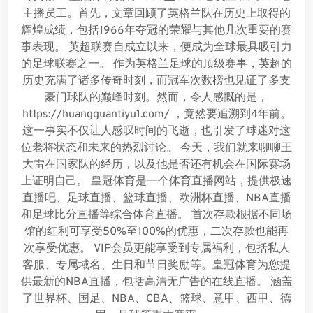
主播员工。首先，文章回顾了英格兰队在历史上取得的
辉煌成绩，包括1966年夺冠的荣耀与其他几次重要的赛
事表现。 英超联赛自成立以来，便成为全球最具吸引力
的足球联赛之一。 作为英格兰足球的顶级赛事，英超的
历史充满了诸多传奇时刻，而冠军次数榜也见证了多支
豪门球队的巅峰时刻。然而，令人感慨的是，
https://huangguantiyu1.com/ ，竟然要追溯到4年前。
这一事实不仅让人感叹时间的飞逝，也引发了球迷对这
位老将状态和未来的热烈讨论。 今天，我们就来聊聊王
大雷在国家队的经历，以及他是否还有机会在国际赛场
上证明自己。 皇冠体育是一个体育直播网站，提供极速
直播吧、足球直播、篮球直播、欧洲杯直播、NBA直播
和足球比分直播等综合体育直播。 首次存款根据不同场
馆的红利可享受50%至100%的优惠，二次存款也能再
次享受优惠。 VIP会员更能享受到专属福利，包括私人
客服、专属域名、生日和节日奖励等。皇冠体育为您提
供最新的NBA直播，包括高清无广告的在线直播。 涵盖
了世界杯、国足、NBA、CBA、篮球、意甲、西甲、德