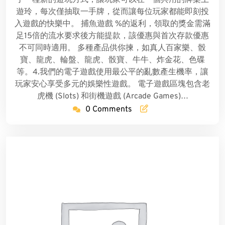
了一種新的遊玩方式，讓玩家可以在一個共用的牌桌上
遊玲，每次僅抽取一手牌，從而讓每位玩家都能即刻投
入遊戲的快樂中。 捕魚遊戲 %的返利，領取的獎金需滿
足15倍的流水要求後方能提款，該優惠與首次存款優惠
不可同時適用。 多種產品供你揀，如真人百家樂、骰
寶、龍虎、輪盤、龍虎、骰寶、牛牛、炸金花、色碟
等。4.我們的電子遊戲使用最公平的亂數產生機率，讓
玩家安心享受多元的娛樂性遊戲。 電子遊戲區塊包含老
虎機 (Slots) 和街機遊戲 (Arcade Games)…
0 Comments