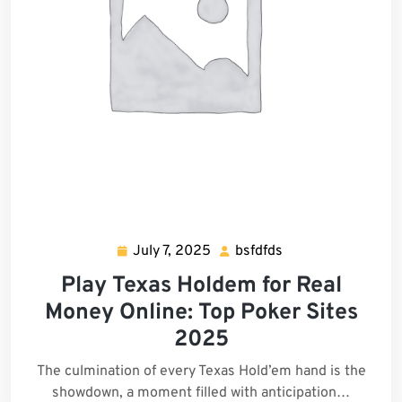
July 7, 2025
bsfdfds
July
bsfdfds
7,
Play Texas Holdem for Real
2025
Money Online: Top Poker Sites
2025
The culmination of every Texas Hold’em hand is the
showdown, a moment filled with anticipation…