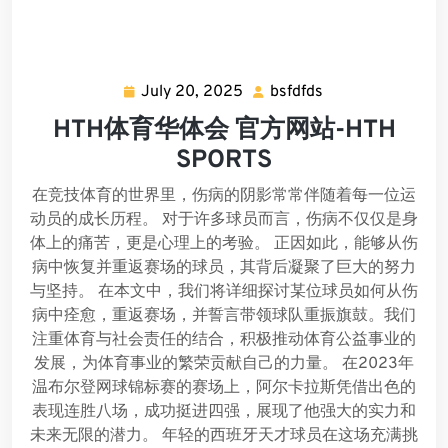
July 20, 2025
bsfdfds
July
bsfdfds
20,
HTH体育华体会 官方网站-HTH
2025
SPORTS
在竞技体育的世界里，伤病的阴影常常伴随着每一位运
动员的成长历程。 对于许多球员而言，伤病不仅仅是身
体上的痛苦，更是心理上的考验。 正因如此，能够从伤
病中恢复并重返赛场的球员，其背后凝聚了巨大的努力
与坚持。 在本文中，我们将详细探讨某位球员如何从伤
病中痊愈，重返赛场，并誓言带领球队重振旗鼓。我们
注重体育与社会责任的结合，积极推动体育公益事业的
发展，为体育事业的繁荣贡献自己的力量。 在2023年
温布尔登网球锦标赛的赛场上，阿尔卡拉斯凭借出色的
表现连胜八场，成功挺进四强，展现了他强大的实力和
未来无限的潜力。 年轻的西班牙天才球员在这场充满挑