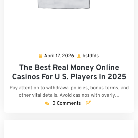
April 17, 2026
bsfdfds
April
bsfdfds
17,
The Best Real Money Online
2026
Casinos For U S. Players In 2025
Pay attention to withdrawal policies, bonus terms, and
other vital details. Avoid casinos with overly…
0 Comments