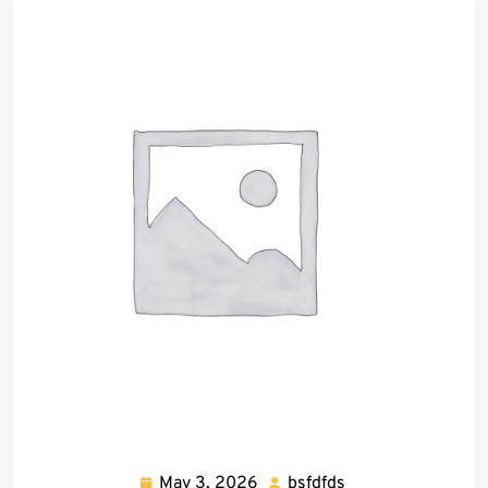
May 3, 2026
bsfdfds
May
bsfdfds