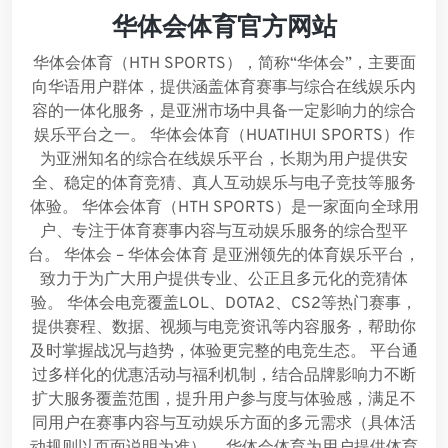
29,
华体会体育官方网站
2026
华体会体育（HTH SPORTS），简称“华体会”，主要面
向华语用户群体，提供涵盖体育赛事与综合在线娱乐内
容的一体化服务，是亚洲市场中具备一定影响力的综合
娱乐平台之一。 华体会体育（HUATIHUI SPORTS）作
为亚洲知名的综合在线娱乐平台，长期为用户提供安
全、稳定的体育竞猜、真人互动娱乐与电子竞技等服务
体验。 华体会体育（HTH SPORTS）是一家面向全球用
户、专注于体育赛事内容与互动娱乐服务的综合型平
台。 华体会 – 华体会体育 是亚洲领先的体育娱乐平台，
致力于为广大用户提供专业、公正且多元化的竞猜体
验。 华体会电竞覆盖LOL、DOTA2、CS2等热门赛事，
提供赛程、数据、视频与电竞资讯等内容服务，帮助你
及时掌握战况与趋势，体验更完整的电竞生态。 平台通
过多样化的优惠活动与福利机制，结合品牌影响力不断
扩大服务覆盖范围，提升用户参与度与体验感，满足不
同用户在赛事内容与互动娱乐方面的多元需求（具体活