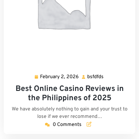
February 2, 2026
bsfdfds
February
bsfdfds
2,
Best Online Casino Reviews in
2026
the Philippines of 2025
We have absolutely nothing to gain and your trust to
lose if we ever recommend…
0 Comments