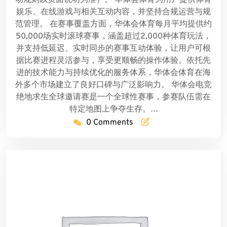
动规则以页面说明为准）。 华体会体育为用户提供体育
娱乐、在线游戏与相关互动内容，并坚持合规运营与规
范管理。 在赛事覆盖方面，华体会体育每月平均提供约
50,000场实时滚球赛事，涵盖超过2,000种体育玩法，
并支持低延迟、实时同步的赛事互动体验，让用户可根
据比赛进程灵活参与，享受更顺畅的操作体验。依托先
进的技术能力与持续优化的服务体系，华体会体育在海
外多个市场建立了良好口碑与广泛影响力。 华体会电竞
绝地求生全球邀请赛是一个全球性赛事，参赛队伍需在
特定地图上争夺生存。…
0 Comments