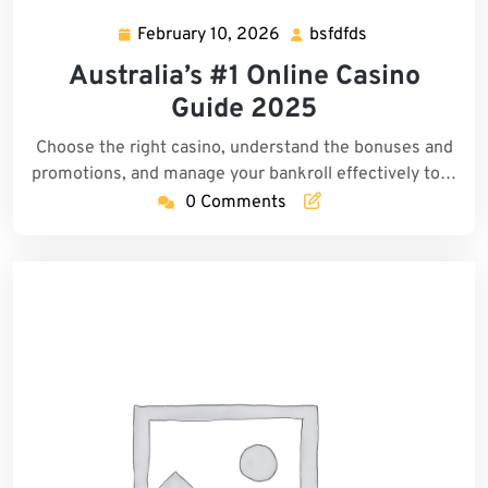
February 10, 2026
bsfdfds
February
bsfdfds
10,
Australia’s #1 Online Casino
2026
Guide 2025
Choose the right casino, understand the bonuses and
promotions, and manage your bankroll effectively to…
0 Comments