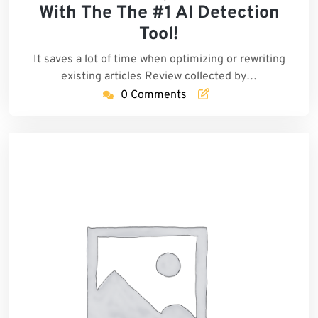
With The The #1 AI Detection
Tool!
It saves a lot of time when optimizing or rewriting
existing articles Review collected by…
0 Comments